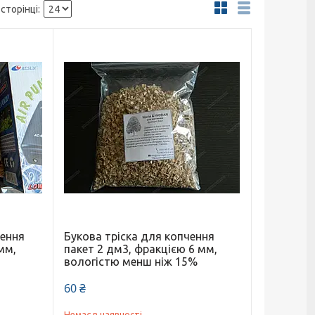
чення
Букова тріска для копчення
мм,
пакет 2 дм3, фракцією 6 мм,
вологістю менш ніж 15%
60 ₴
Немає в наявності