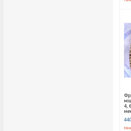
Фр
міш
4, 
ме
440
Нем