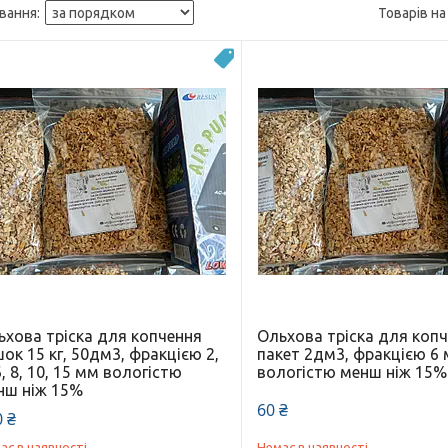
Топ продаж
ьхова тріска для копчення
Ольхова тріска для коп
ок 15 кг, 50дм3, фракцією 2,
пакет 2дм3, фракцією 6 
6, 8, 10, 15 мм вологістю
вологістю менш ніж 15%
нш ніж 15%
60 ₴
 ₴
ає в наявності
Немає в наявності