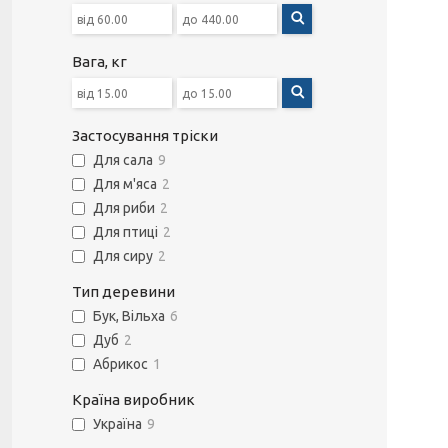
Вага, кг
Застосування тріски
Для сала
9
Для м'яса
2
Для риби
2
Для птиці
2
Для сиру
2
Тип деревини
Бук, Вільха
6
Дуб
2
Абрикос
1
Країна виробник
Україна
9