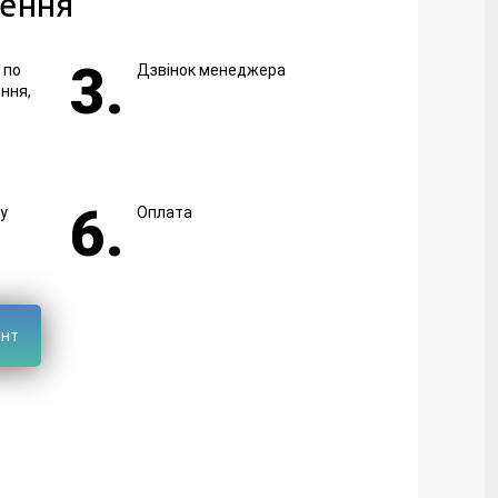
ення
 по
Дзвінок менеджера
ння,
у
Оплата
ент