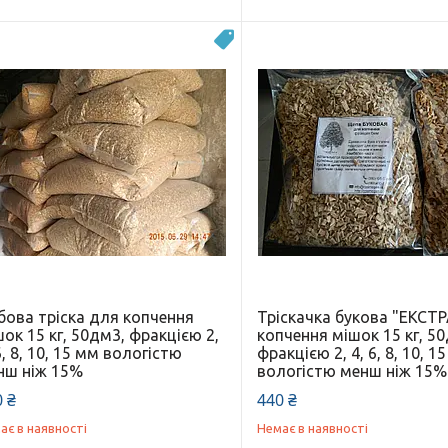
Новинка
бова тріска для копчення
Тріскачка букова "ЕКСТ
ок 15 кг, 50дм3, фракцією 2,
копчення мішок 15 кг, 5
6, 8, 10, 15 мм вологістю
фракцією 2, 4, 6, 8, 10, 1
нш ніж 15%
вологістю менш ніж 15%
 ₴
440 ₴
ає в наявності
Немає в наявності