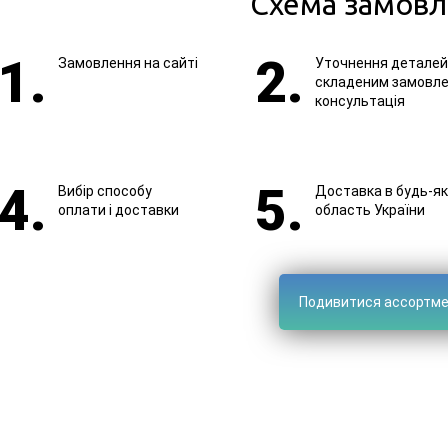
Схема замовл
Замовлення на сайті
Уточнення деталей
складеним замовле
консультація
Вибір способу
Доставка в будь-як
оплати і доставки
область України
Подивитися ассортм