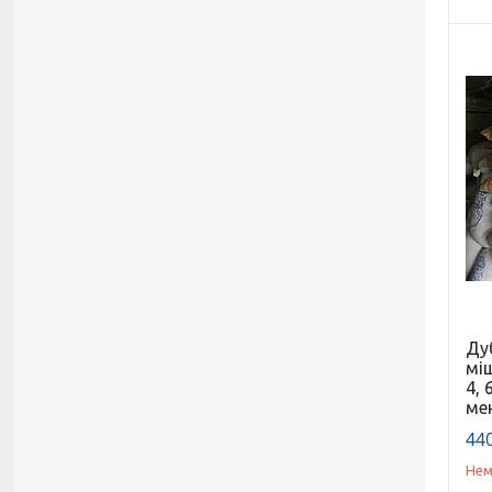
Ду
міш
4, 
ме
440
Нем