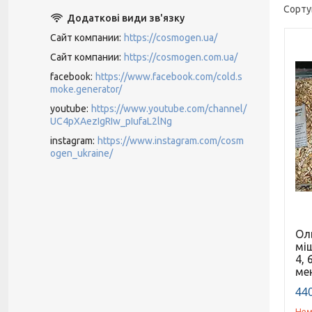
Сайт компании
https://cosmogen.ua/
Сайт компании
https://cosmogen.com.ua/
facebook
https://www.facebook.com/cold.s
moke.generator/
youtube
https://www.youtube.com/channel/
UC4pXAezIgRIw_pIufaL2lNg
instagram
https://www.instagram.com/cosm
ogen_ukraine/
Ол
міш
4, 
ме
440
Нем