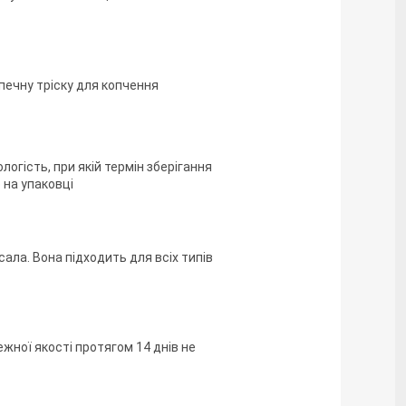
зпечну тріску для копчення
огість, при якій термін зберігання
 на упаковці
сала. Вона підходить для всіх типів
жної якості протягом 14 днів не