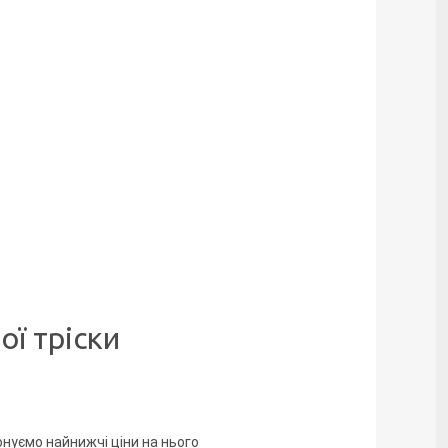
ої тріски
нуємо найнижчі ціни на нього