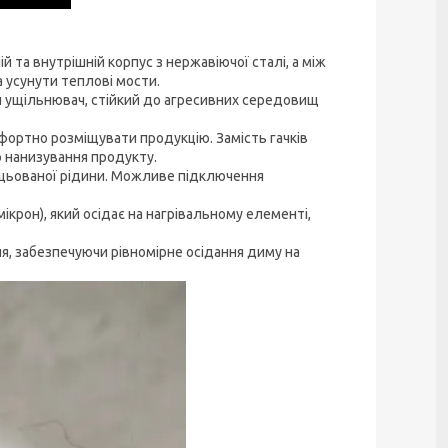
й та внутрішній корпус з нержавіючої сталі, а між
 усунути теплові мости.
 ущільнювач, стійкий до агресивних середовищ
фортно розміщувати продукцію. Замість гачків
о нанизування продукту.
ацьованої рідини. Можливе підключення
ікрон), який осідає на нагрівальному елементі,
я, забезпечуючи рівномірне осідання диму на