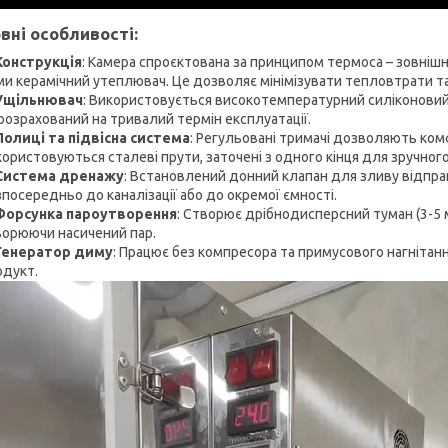
вні особливості:
Конструкція
: Камера спроєктована за принципом термоса – зовнішні
ми керамічний утеплювач. Це дозволяє мінімізувати тепловтрати та
Ущільнювач
: Використовується високотемпературний силіконовий
розрахований на тривалий термін експлуатації.
Полиці та підвісна система
: Регульовані тримачі дозволяють ком
ористовуються сталеві прути, заточені з одного кінця для зручног
Система дренажу
: Встановлений донний клапан для зливу відпр
посередньо до каналізації або до окремої ємності.
Форсунка пароутворення
: Створює дрібнодисперсний туман (3-5 м
ворюючи насичений пар.
Генератор диму
: Працює без компресора та примусового нагнітанн
одукт.