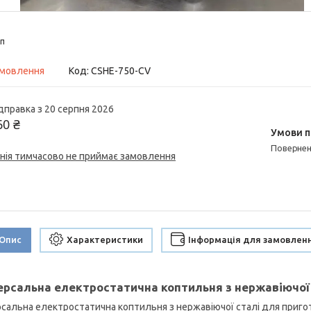
п
амовлення
Код:
CSHE-750-CV
дправка з 20 серпня 2026
60 ₴
поверне
нія тимчасово не приймає замовлення
Опис
Характеристики
Інформація для замовлен
ерсальна електростатична коптильня з нержавіючо
рсальна електростатична коптильня з нержавіючої сталі для приг