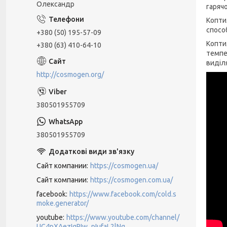
Олександр
гарячо
Копти
спосо
+380 (50) 195-57-09
Копти
+380 (63) 410-64-10
темпе
виділ
http://cosmogen.org/
380501955709
380501955709
Сайт компании
https://cosmogen.ua/
Сайт компании
https://cosmogen.com.ua/
facebook
https://www.facebook.com/cold.s
moke.generator/
youtube
https://www.youtube.com/channel/
UC4pXAezIgRIw_pIufaL2lNg