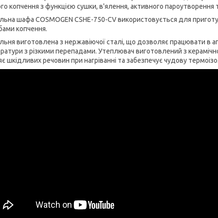
го копчення з функцією сушки, в'ялення, активного пароутворення т
льна шафа COSMOGEN CSHE-750-CV використовується для приготув
бами копчення.
льня виготовлена з нержавіючої сталі, що дозволяє працювати в а
ратури з різкими перепадами. Утеплювач виготовлений з керамічн
яє шкідливих речовин при нагріванні та забезпечує чудову термоізо