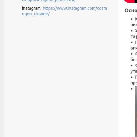
instagram
https://www.instagram.com/cosm
Осно
ogen_ukraine/
ни
та 
вик
без
ут
пр