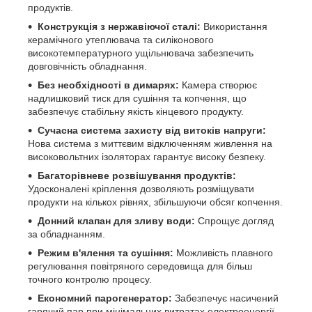
продуктів.
Конструкція з нержавіючої сталі:
Використання
керамічного утеплювача та силіконового
високотемпературного ущільнювача забезпечить
довговічність обладнання.
Без необхідності в димарях:
Камера створює
надлишковий тиск для сушіння та копчення, що
забезпечує стабільну якість кінцевого продукту.
Сучасна система захисту від витоків напруги:
Нова система з миттєвим відключенням живлення на
високовольтних ізоляторах гарантує високу безпеку.
Багаторівневе розвішування продуктів:
Удосконалені кріплення дозволяють розміщувати
продукти на кількох рівнях, збільшуючи обсяг копчення.
Донний клапан для зливу води:
Спрощує догляд
за обладнанням.
Режим в'ялення та сушіння:
Можливість плавного
регулювання повітряного середовища для більш
точного контролю процесу.
Економний парогенератор:
Забезпечує насичений
гарячий пар при мінімальних витратах електроенергії.